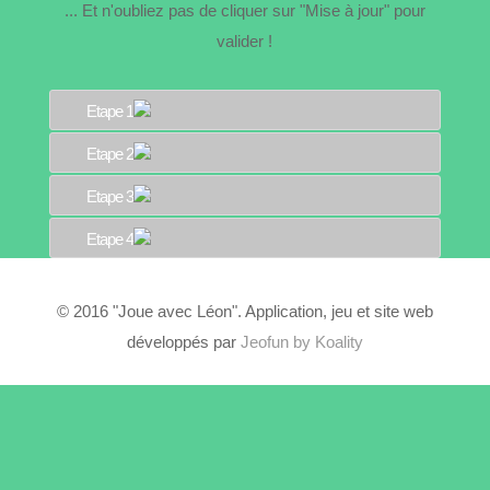
... Et n'oubliez pas de cliquer sur "Mise à jour" pour
valider !
Etape 1
Etape 2
Etape 3
Etape 4
© 2016 "Joue avec Léon". Application, jeu et site web
développés par
Jeofun by Koality